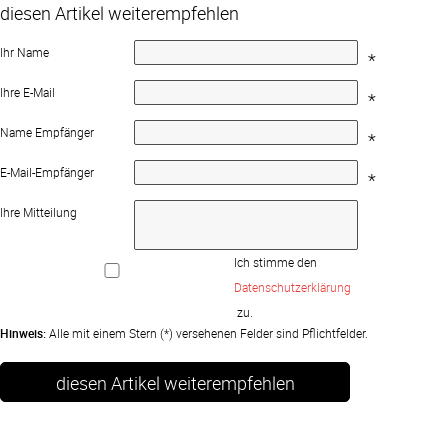
diesen Artikel weiterempfehlen
Ihr Name
*
Ihre E-Mail
*
Name Empfänger
*
E-Mail-Empfänger
*
Ihre Mitteilung
Ich stimme den 
Datenschutzerklärung
 zu.
Hinweis:
Alle mit einem Stern (*) versehenen Felder sind Pflichtfelder.
diesen Artikel weiterempfehlen