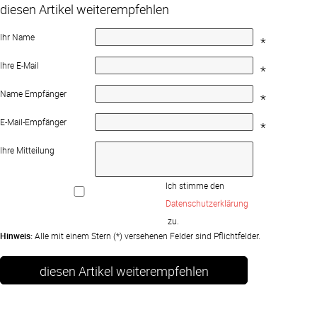
diesen Artikel weiterempfehlen
Ihr Name
*
Ihre E-Mail
*
Name Empfänger
*
E-Mail-Empfänger
*
Ihre Mitteilung
Ich stimme den 
Datenschutzerklärung
 zu.
Hinweis:
Alle mit einem Stern (*) versehenen Felder sind Pflichtfelder.
diesen Artikel weiterempfehlen