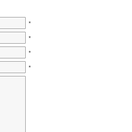
*
*
*
*