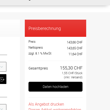
g
Preisberechnung
Preis
143,66 CHF
Nettopreis
143,65 CHF
zzgl.
MwSt
8.1 %
11,64 CHF
155,30 CHF
Gesamtpreis
1,55 CHF/Stück
(inkl. Versand)
Daten hochladen
Als Angebot drucken
Diesen Artikel weiterempfehlen