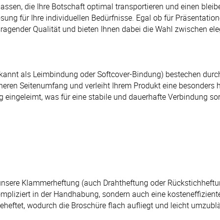
sen, die Ihre Botschaft optimal transportieren und einen bleibe
ösung für Ihre individuellen Bedürfnisse. Egal ob für Präsentati
ragender Qualität und bieten Ihnen dabei die Wahl zwischen el
annt als Leimbindung oder Softcover-Bindung) bestechen durch 
höheren Seitenumfang und verleiht Ihrem Produkt eine besonder
g eingeleimt, was für eine stabile und dauerhafte Verbindung sor
unsere Klammerheftung (auch Drahtheftung oder Rückstichheftun
mpliziert in der Handhabung, sondern auch eine kosteneffizient
tet, wodurch die Broschüre flach aufliegt und leicht umzublätte