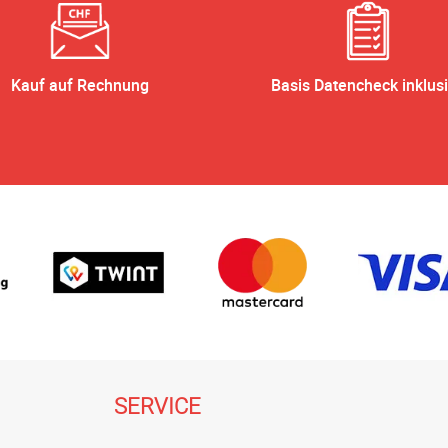
Kauf auf Rechnung
Basis Datencheck inklus
SERVICE