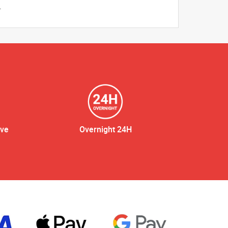
.
ive
Overnight 24H