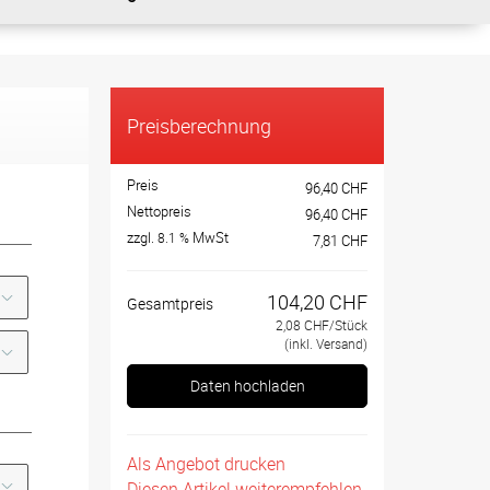
Preisberechnung
Preis
96,40 CHF
Nettopreis
96,40 CHF
zzgl.
MwSt
8.1 %
7,81 CHF
104,20 CHF
Gesamtpreis
2,08 CHF/Stück
(inkl. Versand)
Daten hochladen
Als Angebot drucken
Diesen Artikel weiterempfehlen